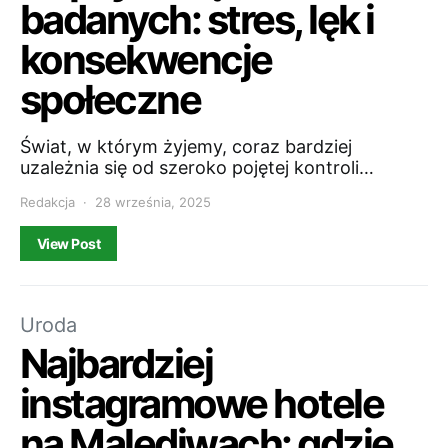
badanych: stres, lęk i
konsekwencje
społeczne
Świat, w którym żyjemy, coraz bardziej
uzależnia się od szeroko pojętej kontroli…
Redakcja
28 września, 2025
View Post
Uroda
Najbardziej
instagramowe hotele
na Malediwach: gdzie