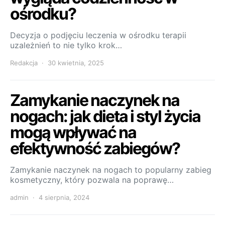
ośrodku?
Decyzja o podjęciu leczenia w ośrodku terapii
uzależnień to nie tylko krok…
Redakcja
30 kwietnia, 2025
Zamykanie naczynek na
nogach: jak dieta i styl życia
mogą wpływać na
efektywność zabiegów?
Zamykanie naczynek na nogach to popularny zabieg
kosmetyczny, który pozwala na poprawę…
admin
4 sierpnia, 2024