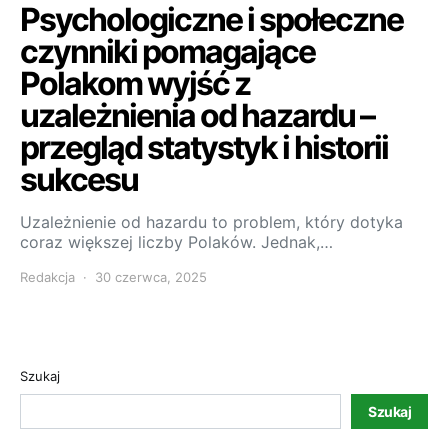
Psychologiczne i społeczne
czynniki pomagające
Polakom wyjść z
uzależnienia od hazardu –
przegląd statystyk i historii
sukcesu
Uzależnienie od hazardu to problem, który dotyka
coraz większej liczby Polaków. Jednak,…
Redakcja
30 czerwca, 2025
Szukaj
Szukaj