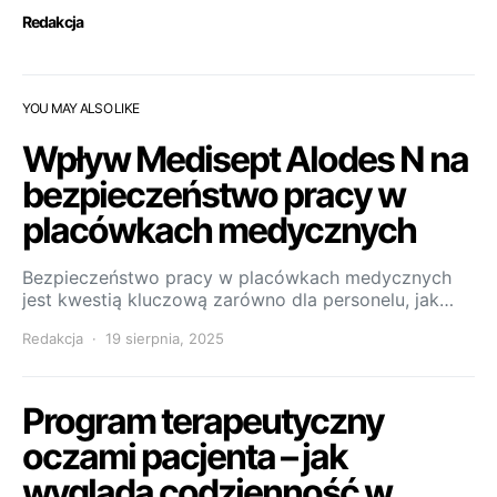
Redakcja
YOU MAY ALSO LIKE
Wpływ Medisept Alodes N na
bezpieczeństwo pracy w
placówkach medycznych
Bezpieczeństwo pracy w placówkach medycznych
jest kwestią kluczową zarówno dla personelu, jak…
Redakcja
19 sierpnia, 2025
Program terapeutyczny
oczami pacjenta – jak
wygląda codzienność w