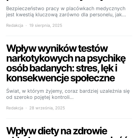
Bezpieczeństwo pracy w placówkach medycznych
jest kwestią kluczową zarówno dla personelu, jak…
Redakcja
19 sierpnia, 2025
Wpływ wyników testów
narkotykowych na psychikę
osób badanych: stres, lęk i
konsekwencje społeczne
Świat, w którym żyjemy, coraz bardziej uzależnia się
od szeroko pojętej kontroli…
Redakcja
28 września, 2025
Wpływ diety na zdrowie