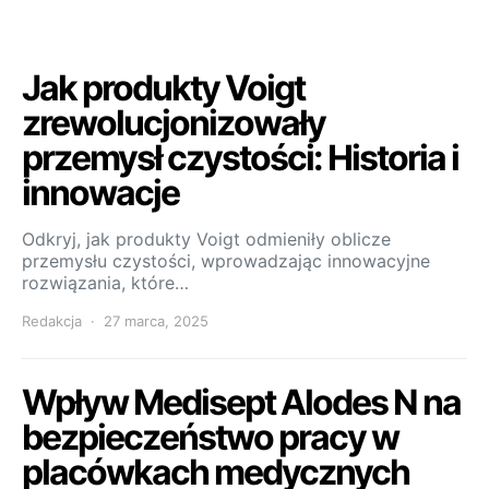
Jak produkty Voigt
zrewolucjonizowały
przemysł czystości: Historia i
innowacje
Odkryj, jak produkty Voigt odmieniły oblicze
przemysłu czystości, wprowadzając innowacyjne
rozwiązania, które…
Redakcja
27 marca, 2025
Wpływ Medisept Alodes N na
bezpieczeństwo pracy w
placówkach medycznych